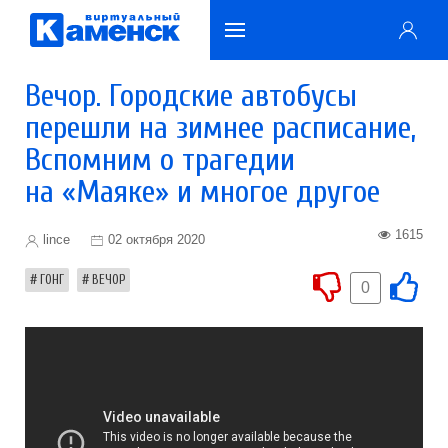
Вечор. Городские автобусы
перешли на зимнее расписание,
Вспомним о трагедии
на «Маяке» и многое другое
1615
lince
02 октября 2020
ГОНГ
ВЕЧОР
0