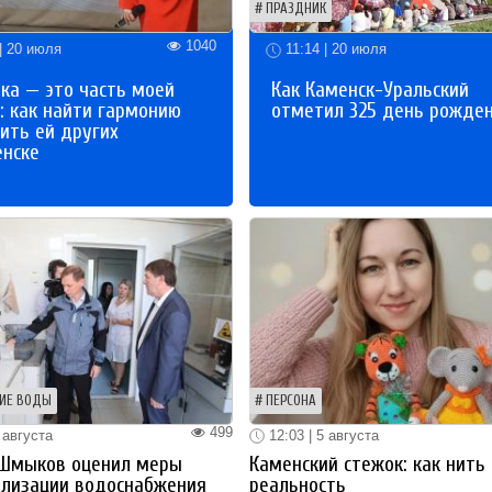
ПРАЗДНИК
1040
| 20 июля
11:14 | 20 июля
ка — это часть моей
Как Каменск-Уральский
: как найти гармонию
отметил 325 день рожде
ить ей других
енске
ИЕ ВОДЫ
ПЕРСОНА
499
 августа
12:03 | 5 августа
 Шмыков оценил меры
Каменский стежок: как нить
ализации водоснабжения
реальность