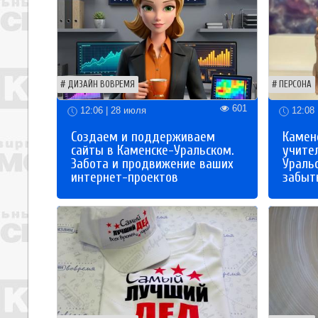
ДИЗАЙН ВОВРЕМЯ
ПЕРСОНА
601
12:06 | 28 июля
12:08 
Создаем и поддерживаем
Каменс
сайты в Каменске-Уральском.
учите
Забота и продвижение ваших
Ураль
интернет-проектов
забыты