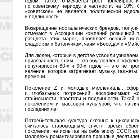
годом. Также отмечается рост популярност
по советскому периоду, в частности, на 10%.
«советское» не является политической идео
и подлинности.
Возвращение ностальгических брендов, популяр
отмечают в Ассоциации компаний розничной 
расцвета этих марок, проявляет особый инт
сладостям и батончикам, чаям «Беседа» и «Майс
Для людей, которые в детстве усвоили узнавае
привязанность к ним — это обусловлено эффект
популярности 80-х и 90-х годов — это не про
явление, которое затрагивает музыку, гаджет
времени.
Поколение Z и молодые миллениалы, сфор
и глобальных потрясений, воспринимают «с
стабильности, простоты и подлинности. Такой 
поколением и массовой культурой, что нагл
последних лет.
Потребительская культура склонна к цикличес
считалось старомодным, спустя время обрет
поколение, не испытав на себе эпоху СССР, все
молодежь романтизировала прошлые десятилетия