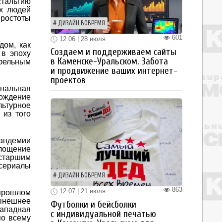
тальгию
ых людей
простоты
ДИЗАЙН ВОВРЕМЯ
601
12:06 | 28 июля
дом, как
Создаем и поддерживаем сайты
 в эпоху
в Каменске-Уральском. Забота
фельным
и продвижение ваших интернет-
проектов
ональная
рождение
льтурное
 из того
андемии
лощение
 старшим
 сериалы
ДИЗАЙН ВОВРЕМЯ
863
12:07 | 21 июля
 прошлом
ынешнее
Футболки и бейсболки
западная
с индивидуальной печатью
по всему