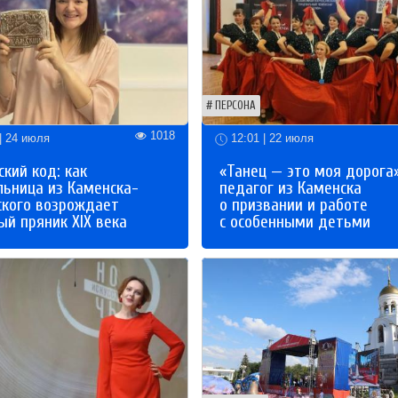
ПЕРСОНА
1018
| 24 июля
12:01 | 22 июля
кий код: как
«Танец — это моя дорога»
льница из Каменска-
педагог из Каменска
ского возрождает
о призвании и работе
й пряник XIX века
с особенными детьми