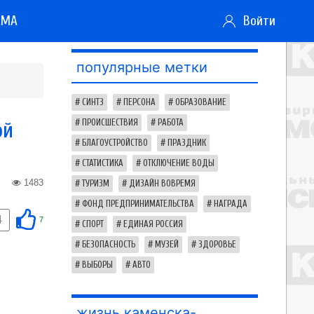
АМА
Войти
популярные метки
СИНТЗ
ПЕРСОНА
ОБРАЗОВАНИЕ
ой
ПРОИСШЕСТВИЯ
РАБОТА
БЛАГОУСТРОЙСТВО
ПРАЗДНИК
СТАТИСТИКА
ОТКЛЮЧЕНИЕ ВОДЫ
1483
ТУРИЗМ
ДИЗАЙН ВОВРЕМЯ
ФОНД ПРЕДПРИНИМАТЕЛЬСТВА
НАГРАДА
4
7
СПОРТ
ЕДИНАЯ РОССИЯ
БЕЗОПАСНОСТЬ
МУЗЕЙ
ЗДОРОВЬЕ
ВЫБОРЫ
АВТО
жизнь каменска-