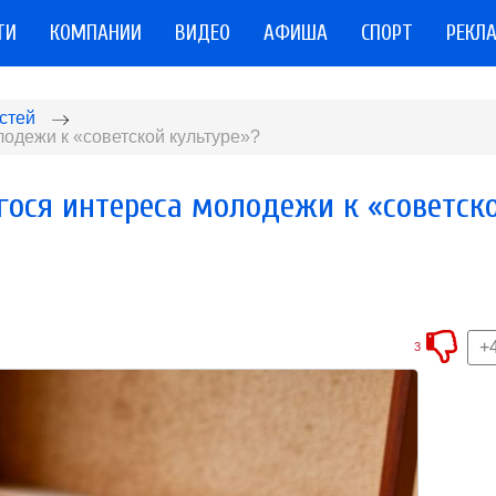
ТИ
КОМПАНИИ
ВИДЕО
АФИША
СПОРТ
РЕКЛ
стей
одежи к «советской культуре»?
ося интереса молодежи к «советск
+
3