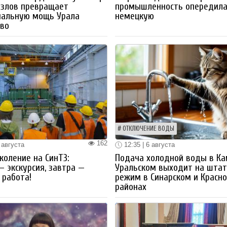
озлов превращает
промышленность опередил
иальную мощь Урала
немецкую
тво
ОТКЛЮЧЕНИЕ ВОДЫ
162
 августа
12:35 | 6 августа
коление на СинТЗ:
Подача холодной воды в Ка
— экскурсия, завтра —
Уральском выходит на шта
работа!
режим в Синарском и Красн
районах