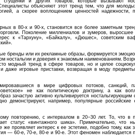
и сгущенки и других товаров, которые вызывают нос
 Специалисты объясняют этот тренд тем, что для молод
логией, а скорее воплощением ценностей надежности, 
ных в 80-х и 90-х, становится все более заметным трен
торговли. Поколение миллениалов и зумеров, выросшее
ерес к «Тархуну», «Байкалу», «Дюшес», советским ва
кий».
мые бренды или их рекламные образы, формируется эмоци
ом ностальгии и доверия к знакомым наименованиям. Воз
сто модный тренд в сфере товаров, но и целое социоку
ы и даже игровые приставки, возвращая в моду предметы
мировавшиеся в мире цифровых потоков, санкций, п
оветское» не как политическую доктрину, а как воп
образ зачастую активно культивируется ностальгирующим
ядно демонстрируют, например, популярные российские
кому повторению, с интервалом в 20−30 лет. То, что в
ает статус «винтажного шика». Примечательно, что н
 же проявляет интерес к ее эстетике, подобно тому, как 
 — 60-е, 70-е, 80-е и 90-е. Этот феномен наблюдается 