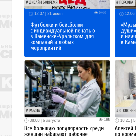
ДИЗАЙН ВОВРЕМЯ
ПЕРСОНА
863
12:07 | 21 июля
12:06 
Футболки и бейсболки
«Музы
с индивидуальной печатью
души»
в Каменске-Уральском для
и науч
компаний и любых
в Кам
мероприятий
РАБОТА
ОТКЛЮЧЕН
198
08:08 | 6 августа
18:21 | 5
Все большую популярность среди
Алексей
женщин набирают рабочие
по норм