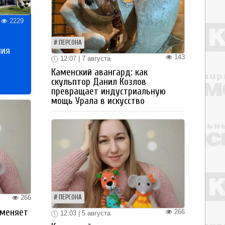
2229
ПЕРСОНА
ния
143
12:07 | 7 августа
Каменский авангард: как
скульптор Данил Козлов
превращает индустриальную
мощь Урала в искусство
266
ПЕРСОНА
 меняет
266
12:03 | 5 августа