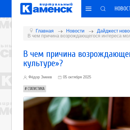
НОВОС
Главная
Новости
Дайджест ново
В чем причина возрождающегося интереса мол
В чем причина возрождающег
культуре»?
Фёдор Змеев
05 октября 2025
СТАТИСТИКА