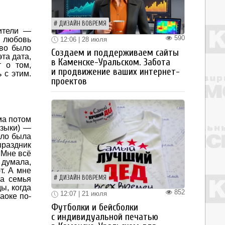
ДИЗАЙН ВОВРЕМЯ
ители —
590
и любовь
12:06 | 28 июля
тво было
Создаем и поддерживаем сайты
эта дата,
в Каменске-Уральском. Забота
т о том,
и продвижение ваших интернет-
 с этим.
проектов
ма потом
узыки) —
ело была
праздник
 Мне всё
 думала,
т. А мне
ДИЗАЙН ВОВРЕМЯ
ша семья
ы, когда
852
12:07 | 21 июля
аоке по-
Футболки и бейсболки
с индивидуальной печатью