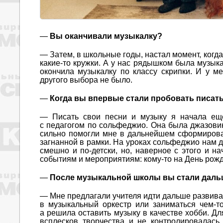
—
Вы оканчивали музыкалку?
— Затем, в школьные годы, настал момент, когд
какие-то кружки. А у нас рядышком была музык
окончила музыкалку по классу скрипки. И у м
другого выбора не было.
—
Когда вы впервые стали пробовать писать
— Писать свои песни и музыку я начала ещ
с педагогом по сольфеджио. Она была джазовик
сильно помогли мне в дальнейшем сформировать
загнанной в рамки. На уроках сольфеджио нам 
смешно и по-детски, но, наверное с этого и н
событиям и мероприятиям: кому-то на День рожд
—
После музыкальной школы вы стали даль
— Мне предлагали учителя идти дальше развивать
в музыкальный оркестр или заниматься чем-
а решила оставить музыку в качестве хобби. Д
всплесков творчества и не контролировалась