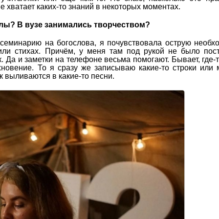
е хватает каких-то знаний в некоторых моментах.
олы? В вузе занимались творчеством?
 семинарию на богослова, я почувствовала острую необх
или стихах. Причём, у меня там под рукой не было пос
. Да и заметки на телефоне весьма помогают. Бывает, где-
новение. То я сразу же записываю какие-то строки или
к выливаются в какие-то песни.