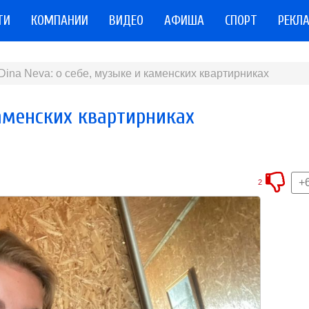
ТИ
КОМПАНИИ
ВИДЕО
АФИША
СПОРТ
РЕКЛ
Dina Neva: о себе, музыке и каменских квартирниках
каменских квартирниках
+
2