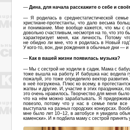
—
Дина, для начала расскажите о себе и своё
— Я родилась в среднестатистической семье
христиане-протестанты, что дало весьма больш
и понимание. Мне вообще кажется, что мы с се
довольно счастливым, несмотря на то, что это бы
характеризует меня, как личность. Потому 
не обидно ли мне, что я родилась в Новый год
У кого-то, вон, дни рождения в обычные дни — и 
—
Как в вашей жизни появилась музыка?
— Мы с сестрой не ходили в садик. Мама с баб
тоже вышла на работу. И бабушка нас водила г
пожалуй, это тоже определило вектор развития
в неё погружена. Плюс ко всему, в протестантс
жатвы и другие. И, участие в этих праздниках, п
это очень нравилось. Творчество для меня было
что на нём можно зарабатывать. Я придерживаю
повезло, потому что у нас в семье пели все
выступала на разных городских конкурсах. Воо
мне было лет 10−12, в автобусе я увидела объя
каменски». И я подбила маму с сестрой принять 