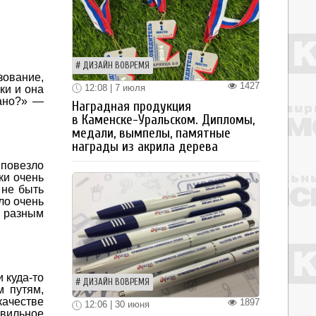
ДИЗАЙН ВОВРЕМЯ
зование,
1427
12:08 | 7 июля
ки и она
иано?» —
Наградная продукция
в Каменске-Уральском. Дипломы,
медали, вымпелы, памятные
награды из акрила дерева
повезло
ки очень
 не быть
ло очень
к разным
 куда-то
ДИЗАЙН ВОВРЕМЯ
м путям,
качестве
1897
12:06 | 30 июня
авильное