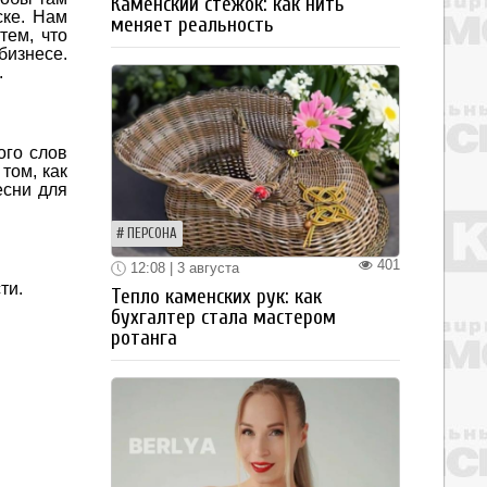
Каменский стежок: как нить
ске. Нам
меняет реальность
тем, что
бизнесе.
.
ого слов
том, как
есни для
ПЕРСОНА
401
12:08 | 3 августа
ти.
Тепло каменских рук: как
бухгалтер стала мастером
ротанга