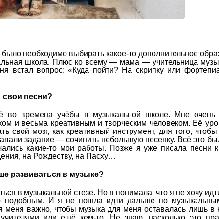
а было необходимо выбирать какое-то дополнительное обра
альная школа. Плюс ко всему — мама — учительница музы
еня встал вопрос: «Куда пойти? На скрипку или фортеп
 свои песни?
ё во времена учёбы в музыкальной школе. Мне очень 
ом и весьма креативным и творческим человеком. Её уро
 свой мозг, как креативный инструмент, для того, чтобы
давали задание — сочинить небольшую песенку. Всё это бы
ачались какие-то мои работы. Позже я уже писала песни 
ения, на Рождеству, на Пасху…
ше развиваться в музыке?
ся в музыкальной стезе. Но я понимала, что я не хочу идти
то подобным. И я не пошла идти дальше по музыкальны
ля меня важно, чтобы музыка для меня оставалась лишь в 
 учителями или ещё кем-то. Не знаю, насколько это пр