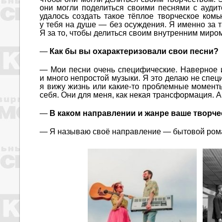
они могли поделиться своими песнями с ауди
удалось создать такое тёплое творческое ком
у тебя на душе — без осуждения. Я именно за та
Я за то, чтобы делиться своим внутренним миром,
—
Как бы вы охарактеризовали свои песни?
— Мои песни очень специфические. Наверное из
и много непростой музыки. Я это делаю не специ
я вижу жизнь или какие-то проблемные моменты
себя. Они для меня, как некая трансформация. А 
—
В каком направлении и жанре ваше творч
— Я называю своё направление — бытовой роман