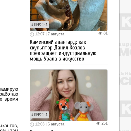
ПЕРСОНА
81
12:07 | 7 августа
Каменский авангард: как
скульптор Данил Козлов
превращает индустриальную
мощь Урала в искусство
ламирую
 работаю
ое время
ПЕРСОНА
251
12:03 | 5 августа
ыкантов,
тобы там