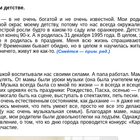
м детстве.
 — в не очень богатой и не очень известной. Мои род
ой окрас моему детству, потому что нас всегда окружал
строй росли будто в каком-то саду или оранжерее. Детс
л конец 90-х. А я родилась 31 декабря 1995 года. В целом, 
что я родилась в праздник. Меня всю жизнь спрашиваю
? Временами бывает обидно, но в целом я научилась жить
ничего, живут же как-то.
(Смеётся — прим. ред.)
ушкой воспитывали нас своими силами. А папа работал. Ма
улять. От мамы были уроки музыки (она была учителем м
. Музыка всегда была со мной по жизни — я всегда и всец
ких церквях есть праздники: Рождество, Пасха, осенью — 
омогало быть на сцене, выступать в спектаклях, петь песни.
 очень естественным состоянием, как дыхание — я даже не
сь мнения, что петь умеют все, просто не все это делаю
 (у нас очень музыкальная семья). Благодаря маме, на
бще, мои родители были довольнотлегки на подъём. Однажд
вление, о том, что ко дню города проводится конкурс «Кар
участие.